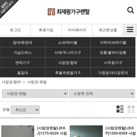
로그인
회원가입
마이페이지
최근본상품
침대/화장대
소파/테이블
식탁/러브테이블
거실드레스
서재/주니어가구
장롱/붙박이장롱
엔틱가구
서랍장/협탁
사무용가구
돌침대
후불제렌탈가구
가맹점/대리점문의
서랍장/협탁
서랍장-렌탈
정렬
[서랍장렌탈]-[KK
[서랍장렌탈]-[KK
J]1275-8529 서랍
P]1289-8569 서랍