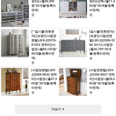
장3단-(월26,200
장5단선택-(월11,3
원*36개월/등록비
00원*36개월/등록
면제)
비면제)
원
원
[**일시불/전화문
[일시불/전화문의]-
의]-[보증인서랍장
[보증인서랍장렌
렌탈]-[KKJ]2578-
탈]-[KLG]2596-32
91632 엔틱5단서
68 와이드서랍장-
랍장-(월68,100원*
(월26,700*36개
36개월/등록비면
월/등록비면제)
제)
원
원
[서랍장렌탈]-[KK
[서랍장렌탈]-[KK
J]2589-9632 엔틱
J]3356-9657 엔틱
5단서랍장-(월47,3
3단서랍장-(월39,5
00원*36개월/등록
00원*36개월/등록
비면제)
비면제)
원
원
더보기 ▼