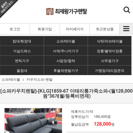
로그인
회원가입
마이페이지
최근본상품
침대/화장대
소파/테이블
식탁/러브테이블
거실드레스
서재/주니어가구
장롱/붙박이장롱
엔틱가구
서랍장/협탁
사무용가구
돌침대
후불제렌탈가구
가맹점/대리점문의
소파/테이블
카우치소파-렌탈
[소파카우치렌탈]-[KLG]1859-67 이태리통가죽소파-(월128,000
원*36개월/등록비면제)
제휴카드가/약
정후반납가
166,400원
128,000
월납입금액
원