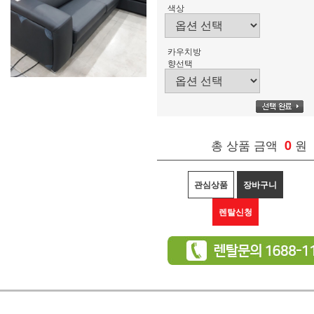
색상
카우치방
향선택
총 상품 금액
0
원
관심상품
장바구니
렌탈신청