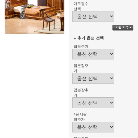
매트필수
선택
+ 추가 옵션 선택
협탁추가
입본장추
가
입본장추
가
4단서랍
장추가