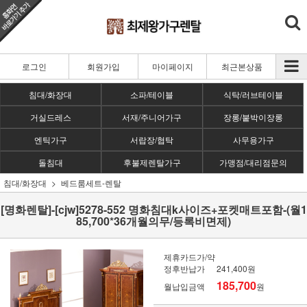
로그인
회원가입
마이페이지
최근본상품
침대/화장대
소파/테이블
식탁/러브테이블
거실드레스
서재/주니어가구
장롱/붙박이장롱
엔틱가구
서랍장/협탁
사무용가구
돌침대
후불제렌탈가구
가맹점/대리점문의
침대/화장대
베드룸세트-렌탈
[명화렌탈]-[cjw]5278-552 명화침대k사이즈+포켓매트포함-(월1
85,700*36개월의무/등록비면제)
제휴카드가/약
정후반납가
241,400원
185,700
월납입금액
원