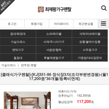
로그인
회원가입
마이페이지
최근본상품
침대/화장대
소파/테이블
식탁/러브테이블
거실드레스
서재/주니어가구
장롱/붙박이장롱
엔틱가구
서랍장/협탁
사무용가구
돌침대
후불제렌탈가구
가맹점/대리점문의
거실드레스
양주장-렌탈
[클래식가구렌탈]-[KJ]351-96 장식장3자(조각부분변경됨)-(월1
17,200원*36개월/등록비면제)
제휴카드가/약
정후반납가
152,300원
117,200
월납입금액
원