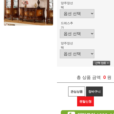
양주장선
택
드레스추
가
양주장선
택
총 상품 금액
0
원
관심상품
장바구니
렌탈신청