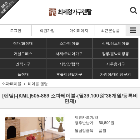
로그인
회원가입
마이페이지
최근본상품
침대/화장대
소파/테이블
식탁/러브테이블
거실드레스
서재/주니어가구
장롱/붙박이장롱
엔틱가구
서랍장/협탁
사무용가구
돌침대
후불제렌탈가구
가맹점/대리점문의
소파/테이블
테이블-렌탈
[렌탈]-[KML]505-889 소파테이블-(월39,100원*36개월/등록비
면제)
제휴카드가/약
정후반납가
50,800원
월납입금액
품절