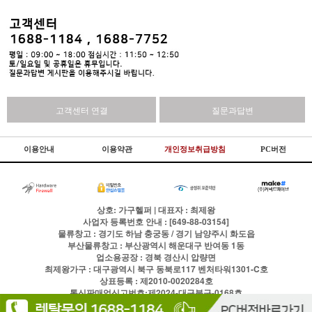
고객센터 연결
질문과답변
이용안내
이용약관
개인정보취급방침
PC버전
상호: 가구헬퍼 | 대표자 : 최제왕
사업자 등록번호 안내 : [649-88-03154]
물류창고 : 경기도 하남 충궁동 / 경기 남양주시 화도읍
부산물류창고 : 부산광역시 해운대구 반여동 1동
업소용공장 : 경북 경산시 압량면
최제왕가구 : 대구광역시 북구 동북로117 벤처타워1301-C호
상표등록 : 제2010-0020284호
통신판매업신고번호:제2024-대구북구-0168호
전화
1688-1184
팩스