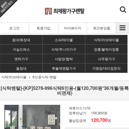
로그인
회원가입
마이페이지
최근본상품
침대/화장대
소파/테이블
식탁/러브테이블
거실드레스
서재/주니어가구
장롱/붙박이장롱
엔틱가구
서랍장/협탁
사무용가구
돌침대
후불제렌탈가구
가맹점/대리점문의
식탁/러브테이블
6인용식탁-렌탈
[식탁렌탈]-[KP]5278-996식탁6인용-(월120,700원*36개월/등록
비면제)
제휴카드가/약
정후반납가
156,900원
120,700
월납입금액
원