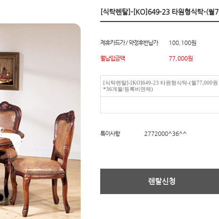
[식탁렌탈]-[KO]649-23 타원형식탁-(월
제휴카드가 / 약정후반납가
100,100원
월납입금액
77,000
원
[식탁렌탈]-[KO]649-23 타원형식탁-(월77,000원
*36개월/등록비면제)
특이사항
2772000^36^^
렌탈신청