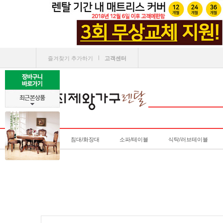
ㅣ
즐겨찾기 추가하기
고객센터
침대/화장대
소파/테이블
식탁/러브테이블