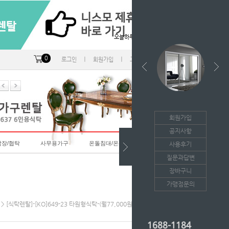
오늘하루 열지않음
0
ㅣ
ㅣ
ㅣ
로그인
회원가입
고객센터
마이페이지
회원가입
공지사항
랍장/협탁
사무용가구
온돌침대/온돌소파
사용후기
질문과답변
장바구니
가맹점문의
> [식탁렌탈]-[KO]649-23 타원형식탁-(월77,000원*36개월/등록비면제)
1688-1184