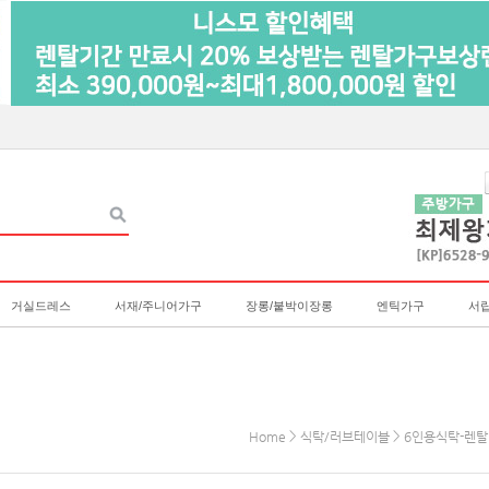
거실드레스
서재/주니어가구
장롱/붙박이장롱
엔틱가구
서
>
>
Home
식탁/러브테이블
6인용식탁-렌탈