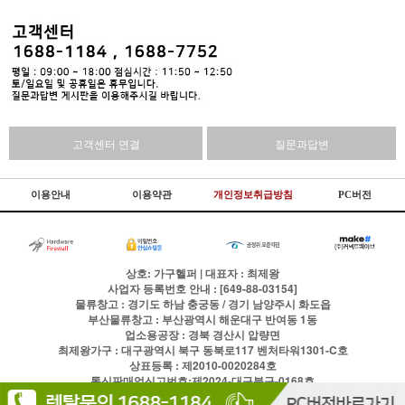
고객센터 연결
질문과답변
이용안내
이용약관
개인정보취급방침
PC버전
상호: 가구헬퍼 | 대표자 : 최제왕
사업자 등록번호 안내 : [649-88-03154]
물류창고 : 경기도 하남 충궁동 / 경기 남양주시 화도읍
부산물류창고 : 부산광역시 해운대구 반여동 1동
업소용공장 : 경북 경산시 압량면
최제왕가구 : 대구광역시 북구 동북로117 벤처타워1301-C호
상표등록 : 제2010-0020284호
통신판매업신고번호:제2024-대구북구-0168호
전화
1688-1184
팩스