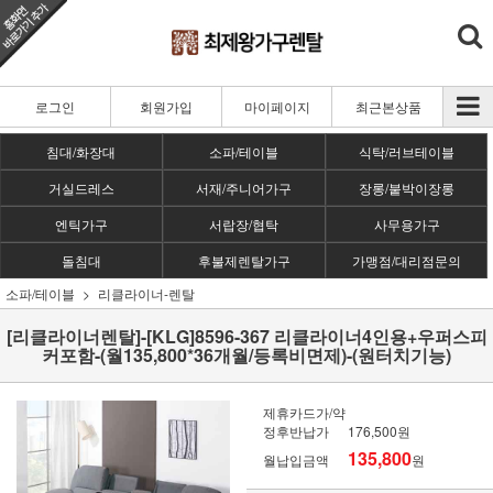
로그인
회원가입
마이페이지
최근본상품
침대/화장대
소파/테이블
식탁/러브테이블
거실드레스
서재/주니어가구
장롱/붙박이장롱
엔틱가구
서랍장/협탁
사무용가구
돌침대
후불제렌탈가구
가맹점/대리점문의
소파/테이블
리클라이너-렌탈
[리클라이너렌탈]-[KLG]8596-367 리클라이너4인용+우퍼스피
커포함-(월135,800*36개월/등록비면제)-(원터치기능)
제휴카드가/약
정후반납가
176,500원
135,800
월납입금액
원