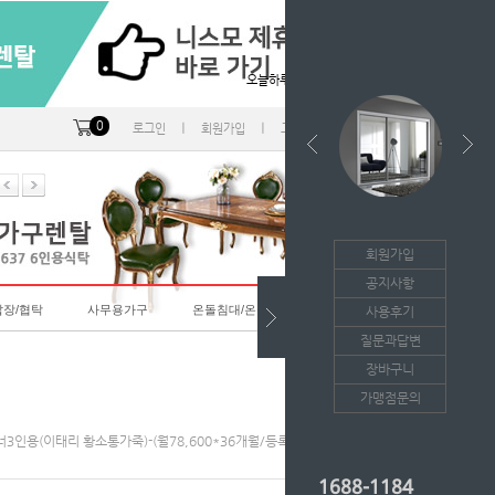
오늘하루 열지않음
0
ㅣ
ㅣ
ㅣ
로그인
회원가입
고객센터
마이페이지
회원가입
공지사항
랍장/협탁
사무용가구
온돌침대/온돌소파
사용후기
질문과답변
장바구니
가맹점문의
이너3인용(이태리 황소통가죽)-(월78,600*36개월/등록비면제)-(원터치기능)
1688-1184