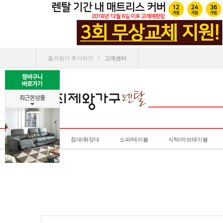
ㅣ
즐겨찾기 추가하기
고객센터
침대/화장대
소파/테이블
식탁/러브테이블