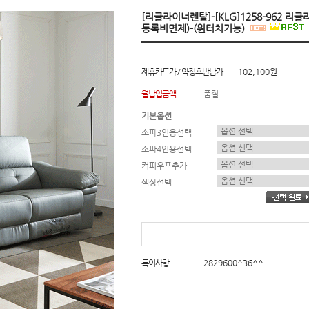
[리클라이너렌탈]-[KLG]1258-962 리
등록비면제)-(원터치기능)
제휴카드가 / 약정후반납가
102,100원
월납입금액
품절
기본옵션
소파3인용선택
소파4인용선택
커피우포추가
색상선택
특이사항
2829600^36^^