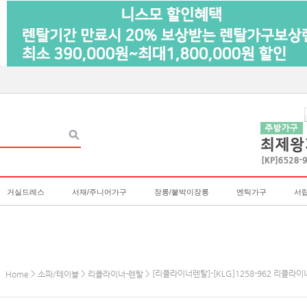
거실드레스
서재/주니어가구
장롱/붙박이장롱
엔틱가구
서
>
>
> [리클라이너렌탈]-[KLG]1258-962 리클라
Home
소파/테이블
리클라이너-렌탈