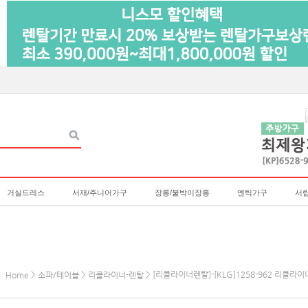
거실드레스
서재/주니어가구
장롱/붙박이장롱
엔틱가구
서
>
>
> [리클라이너렌탈]-[KLG]1258-962 리클라
Home
소파/테이블
리클라이너-렌탈