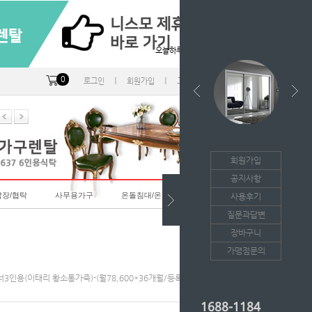
오늘하루 열지않음
0
ㅣ
ㅣ
ㅣ
로그인
회원가입
고객센터
마이페이지
회원가입
공지사항
랍장/협탁
사무용가구
온돌침대/온돌소파
사용후기
질문과답변
장바구니
가맹점문의
이너3인용(이태리 황소통가죽)-(월78,600*36개월/등록비면제)-(원터치기능)
1688-1184