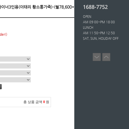
1688-7752
클라이너3인용(이태리 황소통가죽)-(월78,600*36개월/
OPEN
AM 09:00~PM 18:00
LUNCH
AM 11:50~PM 12:50
der()
SAT, SUN, HOLIDAY OFF
총 상품 금액
0
원