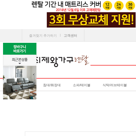
ㅣ
즐겨찾기 추가하기
고객센터
침대/화장대
소파/테이블
식탁/러브테이블