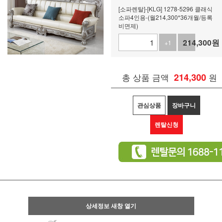
[소파렌탈]-[KLG] 1278-5296 클래식
소파4인용-(월214,300*36개월/등록
비면제)
214,300
원
+1
-1
총 상품 금액
214,300
원
관심상품
장바구니
렌탈신청
상세정보 새창 열기