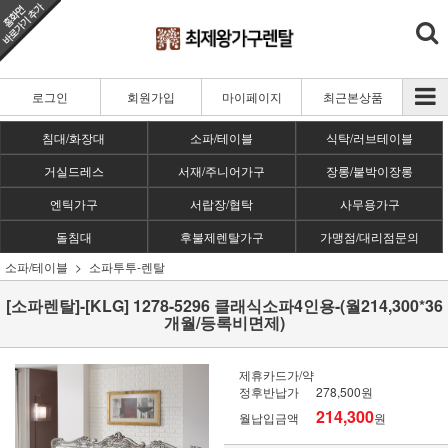
로그인
회원가입
마이페이지
최근본상품
침대/화장대
소파/테이블
식탁/러브테이블
거실드레스
서재/주니어가구
장롱/붙박이장롱
엔틱가구
서랍장/협탁
사무용가구
돌침대
후불제렌탈가구
가맹점/대리점문의
소파/테이블
소파투투-렌탈
[소파렌탈]-[KLG] 1278-5296 클래식소파4인용-(월214,300*36
개월/등록비면제)
제휴카드가/약
정후반납가
278,500원
214,300
월납입금액
원