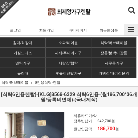
로그인
회원가입
마이페이지
최근본상품
침대/화장대
소파/테이블
식탁/러브테이블
거실드레스
서재/주니어가구
장롱/붙박이장롱
엔틱가구
서랍장/협탁
사무용가구
돌침대
후불제렌탈가구
가맹점/대리점문의
식탁/러브테이블
6인용식탁-렌탈
[식탁6인용렌탈]-[KLG]8569-6329 식탁6인용-(월186,700*36개
월/등록비면제)-(국내제작)
제휴카드가/약
정후반납가
242,700원
186,700
월납입금액
원