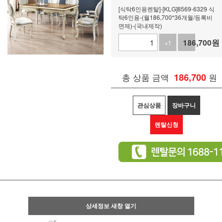
[식탁6인용렌탈]-[KLG]8569-6329 식
탁6인용-(월186,700*36개월/등록비
면제)-(국내제작)
186,700
원
+1
-1
총 상품 금액
186,700
원
관심상품
장바구니
렌탈신청
상세정보 새창 열기