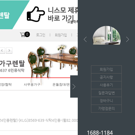
오늘하루 열지않음
0
ㅣ
ㅣ
ㅣ
로그인
회원가입
고객센터
마이페이지
회원가입
공지사항
랍장/협탁
사무용가구
온돌침대/온돌소파
사용후기
질문과답변
장바구니
가맹점문의
탁4인용렌탈]-[KLG]8569-639 식탁4인용-(월82,000*36개월/등록비면제)
1688-1184