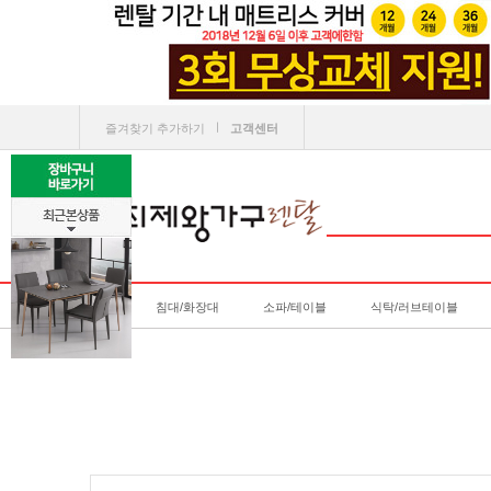
ㅣ
즐겨찾기 추가하기
고객센터
침대/화장대
소파/테이블
식탁/러브테이블