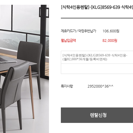
[식탁4인용렌탈]-[KLG]8569-639 식탁
제휴카드가 / 약정후반납가
106,600원
월납입금액
82,000
원
[식탁4인용렌탈]-[KLG]8569-639 식탁4인용-
(월82,000*36개월/등록비면제)
특이사항
2952000^36^^
렌탈신청