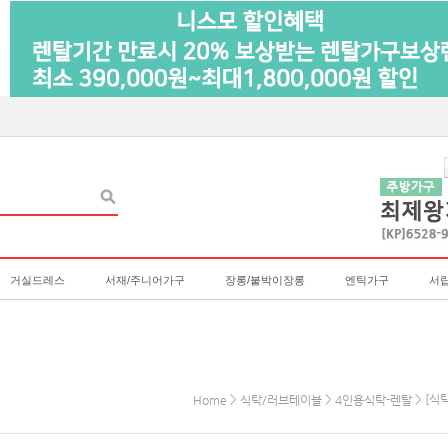
거실드레스
서재/주니어가구
장롱/붙박이장롱
엔틱가구
서
>
>
> [식
Home
식탁/러브테이블
4인용식탁-렌탈