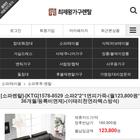
로그인
회원가입
마이페이지
최근본상품
침대/화장대
소파/테이블
식탁/러브테이블
거실드레스
서재/주니어가구
장롱/붙박이장롱
엔틱가구
서랍장/협탁
사무용가구
돌침대
후불제렌탈가구
가맹점/대리점문의
소파/테이블
소파투투-렌탈
[소파렌탈]-[KTG]1578-8529 소파2*2*1면피가죽-(월123,800원*
36개월/등록비면제)-(이태리천연라텍스방석)
제휴카드가/약
정후반납가
160,900원
123,800
월납입금액
원