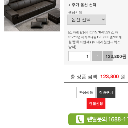
+ 추가 옵션 선택
색성선택
[소파렌탈]-[KTG]1578-8529 소파
2*2*1면피가죽-(월123,800원*36개
월/등록비면제)-(이태리천연라텍스
방석)
123,800
원
+1
-1
총 상품 금액
123,800
원
관심상품
장바구니
렌탈신청