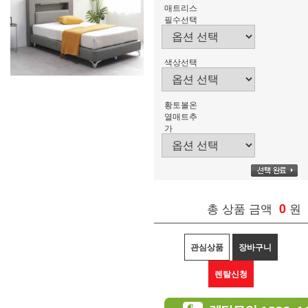
매트리스
필수선택
색상선택
황토볼온
열매트추
가
총 상품 금액
0
원
관심상품
장바구니
렌탈신청