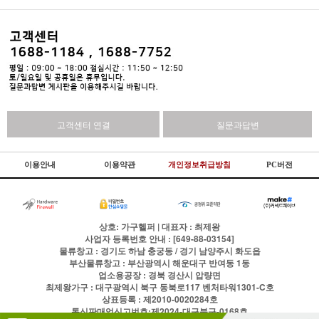
고객센터 연결
질문과답변
이용안내
이용약관
개인정보취급방침
PC버전
상호: 가구헬퍼 | 대표자 : 최제왕
사업자 등록번호 안내 : [649-88-03154]
물류창고 : 경기도 하남 충궁동 / 경기 남양주시 화도읍
부산물류창고 : 부산광역시 해운대구 반여동 1동
업소용공장 : 경북 경산시 압량면
최제왕가구 : 대구광역시 북구 동북로117 벤처타워1301-C호
상표등록 : 제2010-0020284호
통신판매업신고번호:제2024-대구북구-0168호