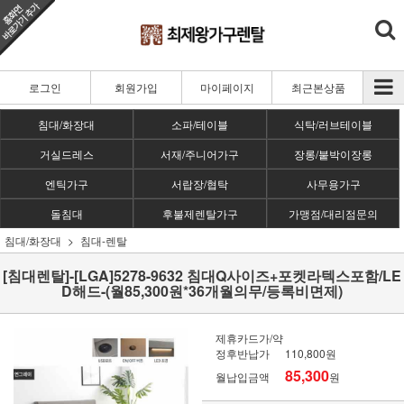
로그인
회원가입
마이페이지
최근본상품
침대/화장대
소파/테이블
식탁/러브테이블
거실드레스
서재/주니어가구
장롱/붙박이장롱
엔틱가구
서랍장/협탁
사무용가구
돌침대
후불제렌탈가구
가맹점/대리점문의
침대/화장대
침대-렌탈
[침대렌탈]-[LGA]5278-9632 침대Q사이즈+포켓라텍스포함/LE
D해드-(월85,300원*36개월의무/등록비면제)
제휴카드가/약
정후반납가
110,800원
85,300
월납입금액
원