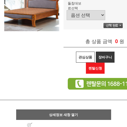
돌침대보
료선택
총 상품 금액
0
원
관심상품
장바구니
렌탈신청
상세정보 새창 열기