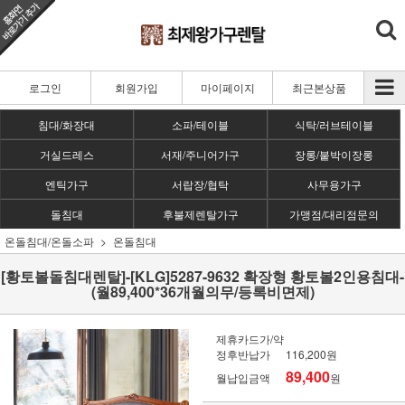
로그인
회원가입
마이페이지
최근본상품
침대/화장대
소파/테이블
식탁/러브테이블
거실드레스
서재/주니어가구
장롱/붙박이장롱
엔틱가구
서랍장/협탁
사무용가구
돌침대
후불제렌탈가구
가맹점/대리점문의
온돌침대/온돌소파
온돌침대
[황토볼돌침대렌탈]-[KLG]5287-9632 확장형 황토볼2인용침대-
(월89,400*36개월의무/등록비면제)
제휴카드가/약
정후반납가
116,200원
89,400
월납입금액
원