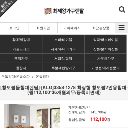
로그인
회원가입
마이페이지
최근본상품
침대/화장대
소파/테이블
식탁/러브테이블
거실드레스
서재/주니어가구
장롱/붙박이장롱
엔틱가구
서랍장/협탁
사무용가구
돌침대
후불제렌탈가구
가맹점/대리점문의
온돌침대/온돌소파
온돌침대
[황토볼돌침대렌탈]-[KLG]3358-1278 확장형 황토볼2인용침대-
(월112,100*36개월의무/등록비면제)
제휴카드가/약
정후반납가
145,700원
112,100
월납입금액
원