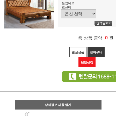
돌침대보
료선택
총 상품 금액
0
원
관심상품
장바구니
렌탈신청
상세정보 새창 열기