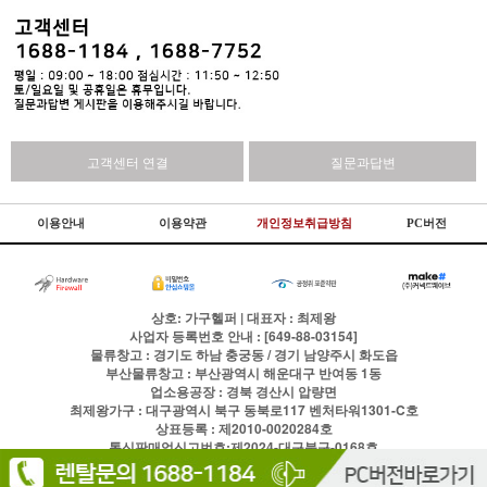
고객센터 연결
질문과답변
이용안내
이용약관
개인정보취급방침
PC버전
상호: 가구헬퍼 | 대표자 : 최제왕
사업자 등록번호 안내 : [649-88-03154]
물류창고 : 경기도 하남 충궁동 / 경기 남양주시 화도읍
부산물류창고 : 부산광역시 해운대구 반여동 1동
업소용공장 : 경북 경산시 압량면
최제왕가구 : 대구광역시 북구 동북로117 벤처타워1301-C호
상표등록 : 제2010-0020284호
통신판매업신고번호:제2024-대구북구-0168호
전화
1688-1184
팩스