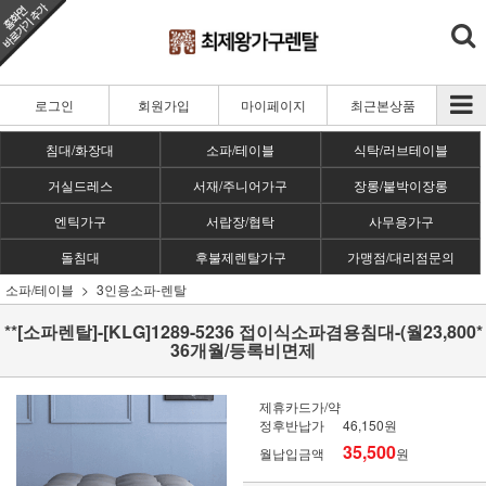
로그인
회원가입
마이페이지
최근본상품
침대/화장대
소파/테이블
식탁/러브테이블
거실드레스
서재/주니어가구
장롱/붙박이장롱
엔틱가구
서랍장/협탁
사무용가구
돌침대
후불제렌탈가구
가맹점/대리점문의
소파/테이블
3인용소파-렌탈
**[소파렌탈]-[KLG]1289-5236 접이식소파겸용침대-(월23,800*
36개월/등록비면제
제휴카드가/약
정후반납가
46,150원
35,500
월납입금액
원