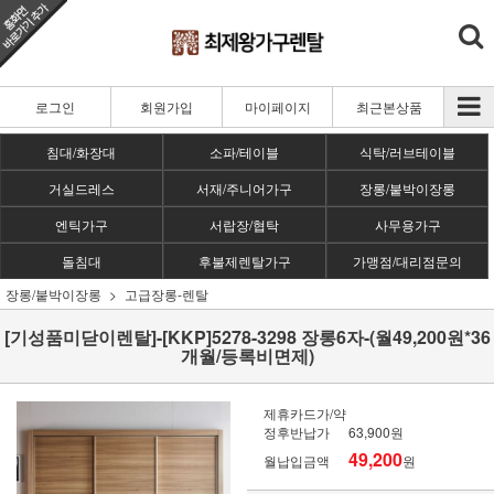
로그인
회원가입
마이페이지
최근본상품
침대/화장대
소파/테이블
식탁/러브테이블
거실드레스
서재/주니어가구
장롱/붙박이장롱
엔틱가구
서랍장/협탁
사무용가구
돌침대
후불제렌탈가구
가맹점/대리점문의
장롱/붙박이장롱
고급장롱-렌탈
[기성품미닫이렌탈]-[KKP]5278-3298 장롱6자-(월49,200원*36
개월/등록비면제)
제휴카드가/약
정후반납가
63,900원
49,200
월납입금액
원