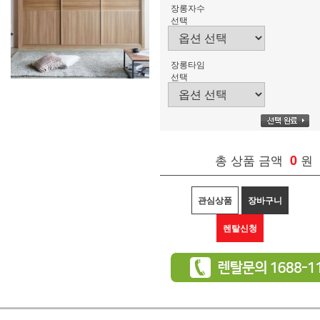
장롱자수
선택
장롱타임
선택
총 상품 금액
0
원
관심상품
장바구니
렌탈신청