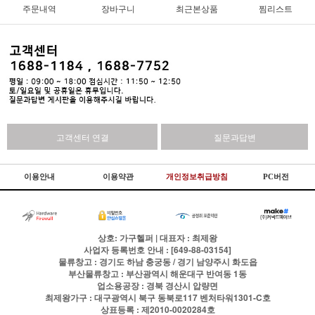
주문내역
장바구니
최근본상품
찜리스트
고객센터 연결
질문과답변
이용안내
이용약관
개인정보취급방침
PC버전
상호: 가구헬퍼 | 대표자 : 최제왕
사업자 등록번호 안내 : [649-88-03154]
물류창고 : 경기도 하남 충궁동 / 경기 남양주시 화도읍
부산물류창고 : 부산광역시 해운대구 반여동 1동
업소용공장 : 경북 경산시 압량면
최제왕가구 : 대구광역시 북구 동북로117 벤처타워1301-C호
상표등록 : 제2010-0020284호