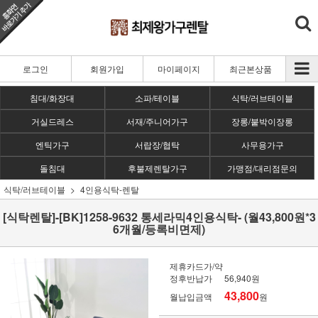
로그인
회원가입
마이페이지
최근본상품
침대/화장대
소파/테이블
식탁/러브테이블
거실드레스
서재/주니어가구
장롱/붙박이장롱
엔틱가구
서랍장/협탁
사무용가구
돌침대
후불제렌탈가구
가맹점/대리점문의
식탁/러브테이블
4인용식탁-렌탈
[식탁렌탈]-[BK]1258-9632 통세라믹4인용식탁- (월43,800원*3
6개월/등록비면제)
제휴카드가/약
정후반납가
56,940원
43,800
월납입금액
원