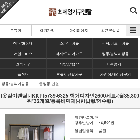
로그인
회원가입
마이페이지
최근본상품
침대/화장대
소파/테이블
식탁/러브테이블
거실드레스
서재/주니어가구
장롱/붙박이장롱
엔틱가구
서랍장/협탁
사무용가구
돌침대
후불제렌탈가구
가맹점/대리점문의
장롱/붙박이장롱
고급장롱-렌탈
[옷걸이렌탈]-[KKP]5789-6325 행거디자인2600세트-(월35,800
원*36개월/등록비면제)-(반납형/인수형)
제휴카드가/약
정후반납가
46,500원
월납입금액
품절