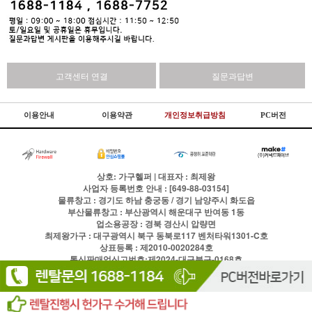
고객센터 연결
질문과답변
이용안내
이용약관
개인정보취급방침
PC버전
상호: 가구헬퍼 | 대표자 : 최제왕
사업자 등록번호 안내 : [649-88-03154]
물류창고 : 경기도 하남 충궁동 / 경기 남양주시 화도읍
부산물류창고 : 부산광역시 해운대구 반여동 1동
업소용공장 : 경북 경산시 압량면
최제왕가구 : 대구광역시 북구 동북로117 벤처타워1301-C호
상표등록 : 제2010-0020284호
통신판매업신고번호:제2024-대구북구-0168호
전화
1688-1184
팩스
이용약관
개인정보처리방침
Copyright © 주식회사 현실글로벌 All rights reserved.