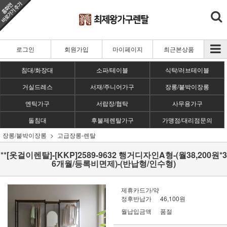
로그인
회원가입
마이페이지
최근본상품
침대/화장대
소파/테이블
식탁/러브테이블
거실드레스
서재/주니어가구
장롱/붙박이장롱
엔틱가구
서랍장/협탁
사무용가구
돌침대
후불제렌탈가구
가맹점/대리점문의
장롱/붙박이장롱
고급장롱-렌탈
**[옷걸이렌탈]-[KKP]2589-9632 행거디자인A형-(월38,200원*3
6개월/등록비면제)-(반납형/인수형)
제휴카드가/약
정후반납가
46,100원
월납입금액
품절