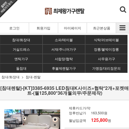
로그인
회원가입
마이페이지
최근본상품
침대/화장대
소파/테이블
식탁/러브테이블
거실드레스
서재/주니어가구
장롱/붙박이장롱
엔틱가구
서랍장/협탁
사무용가구
돌침대
후불제렌탈가구
가맹점/대리점문의
침대/화장대
침대-렌탈
[침대렌탈]-[KT]3385-6935 LED침대K사이즈+협탁*2개+포켓매
트-(월125,800*36개월의무/주문제작)
제휴카드가/약
정후반납가
163,500원
125,800
월납입금액
원