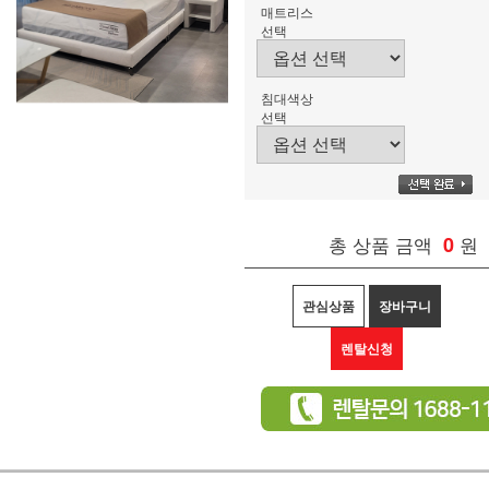
매트리스
선택
침대색상
선택
총 상품 금액
0
원
관심상품
장바구니
렌탈신청