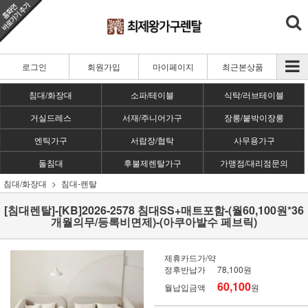
로그인
회원가입
마이페이지
최근본상품
침대/화장대
소파/테이블
식탁/러브테이블
거실드레스
서재/주니어가구
장롱/붙박이장롱
엔틱가구
서랍장/협탁
사무용가구
돌침대
후불제렌탈가구
가맹점/대리점문의
침대/화장대
침대-렌탈
[침대렌탈]-[KB]2026-2578 침대SS+매트포함-(월60,100원*36
개월의무/등록비면제)-(아쿠아발수 페브릭)
제휴카드가/약
정후반납가
78,100원
60,100
월납입금액
원