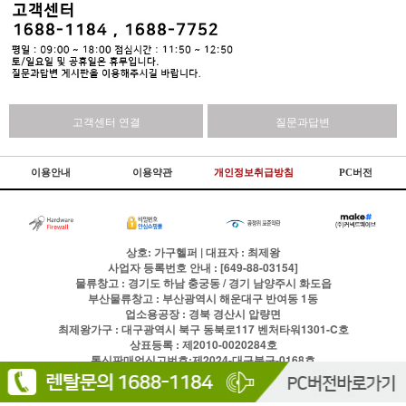
고객센터 연결
질문과답변
이용안내
이용약관
개인정보취급방침
PC버전
상호: 가구헬퍼 | 대표자 : 최제왕
사업자 등록번호 안내 : [649-88-03154]
물류창고 : 경기도 하남 충궁동 / 경기 남양주시 화도읍
부산물류창고 : 부산광역시 해운대구 반여동 1동
업소용공장 : 경북 경산시 압량면
최제왕가구 : 대구광역시 북구 동북로117 벤처타워1301-C호
상표등록 : 제2010-0020284호
통신판매업신고번호:제2024-대구북구-0168호
전화
1688-1184
팩스
이용약관
개인정보처리방침