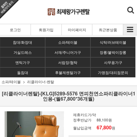
로그인
회원가입
마이페이지
최근본상품
침대/화장대
소파/테이블
식탁/러브테이블
거실드레스
서재/주니어가구
장롱/붙박이장롱
엔틱가구
서랍장/협탁
사무용가구
돌침대
후불제렌탈가구
가맹점/대리점문의
소파/테이블
리클라이너-렌탈
[리클라이너렌탈]-[KLG]5289-5576 면피천연소파리클라이너1
인용-(월67,800*36개월)
제휴카드가/약
정후반납가
88,100원
67,800
월납입금액
원