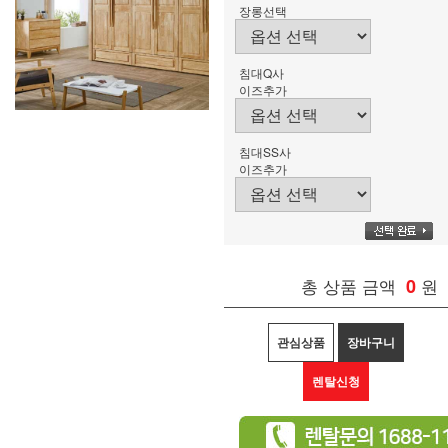
장롱선택
침대Q사
이즈추가
침대SS사
이즈추가
총 상품 금액
0
원
관심상품
장바구니
렌탈신청