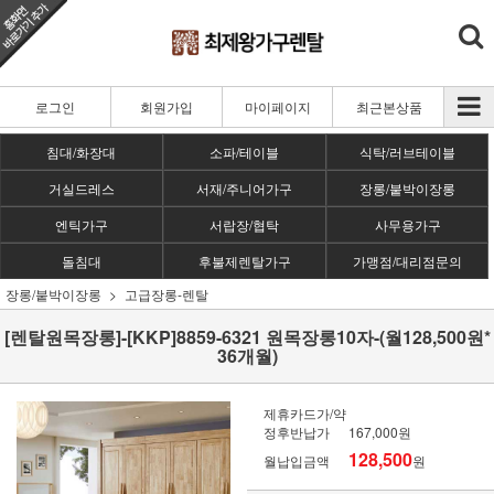
로그인
회원가입
마이페이지
최근본상품
침대/화장대
소파/테이블
식탁/러브테이블
거실드레스
서재/주니어가구
장롱/붙박이장롱
엔틱가구
서랍장/협탁
사무용가구
돌침대
후불제렌탈가구
가맹점/대리점문의
장롱/붙박이장롱
고급장롱-렌탈
[렌탈원목장롱]-[KKP]8859-6321 원목장롱10자-(월128,500원*
36개월)
제휴카드가/약
정후반납가
167,000원
128,500
월납입금액
원