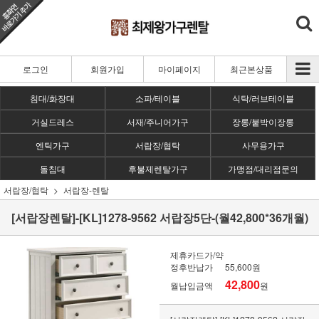
로그인
회원가입
마이페이지
최근본상품
침대/화장대
소파/테이블
식탁/러브테이블
거실드레스
서재/주니어가구
장롱/붙박이장롱
엔틱가구
서랍장/협탁
사무용가구
돌침대
후불제렌탈가구
가맹점/대리점문의
서랍장/협탁
서랍장-렌탈
[서랍장렌탈]-[KL]1278-9562 서랍장5단-(월42,800*36개월)
제휴카드가/약
정후반납가
55,600원
42,800
월납입금액
원