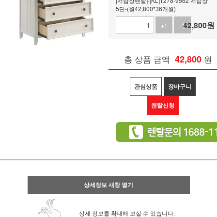
[서랍장렌탈]-[KL]1278-9562 서랍장
5단-(월42,800*36개월)
42,800
원
+1
-1
총 상품 금액
42,800
원
관심상품
장바구니
렌탈신청
상세정보 새창 열기
상세 정보를 확대해 보실 수 있습니다.