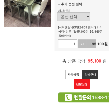
+ 추가 옵션 선택
의자선택
[식탁렌탈]-[KP]12-859 원석대리석
식탁4인용-(월95,100원*36개월/등
록비면제)
95,100
원
+1
-1
총 상품 금액
95,100
원
관심상품
장바구니
렌탈신청