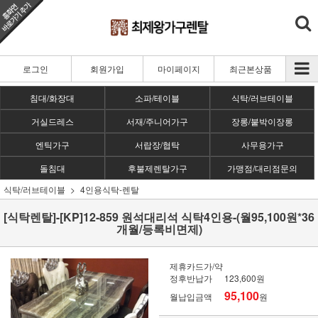
로그인
회원가입
마이페이지
최근본상품
침대/화장대
소파/테이블
식탁/러브테이블
거실드레스
서재/주니어가구
장롱/붙박이장롱
엔틱가구
서랍장/협탁
사무용가구
돌침대
후불제렌탈가구
가맹점/대리점문의
식탁/러브테이블
4인용식탁-렌탈
[식탁렌탈]-[KP]12-859 원석대리석 식탁4인용-(월95,100원*36
개월/등록비면제)
제휴카드가/약
정후반납가
123,600원
95,100
월납입금액
원