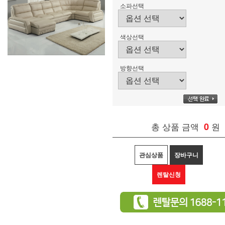
소파선택
색상선택
방향선택
총 상품 금액
0
원
관심상품
장바구니
렌탈신청