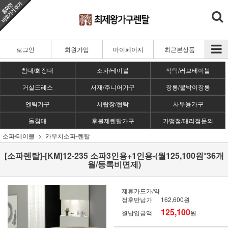
로그인
회원가입
마이페이지
최근본상품
침대/화장대
소파/테이블
식탁/러브테이블
거실드레스
서재/주니어가구
장롱/붙박이장롱
엔틱가구
서랍장/협탁
사무용가구
돌침대
후불제렌탈가구
가맹점/대리점문의
소파/테이블
카우치소파-렌탈
[소파렌탈]-[KM]12-235 소파3인용+1인용-(월125,100원*36개
월/등록비면제)
제휴카드가/약
정후반납가
162,600원
125,100
월납입금액
원