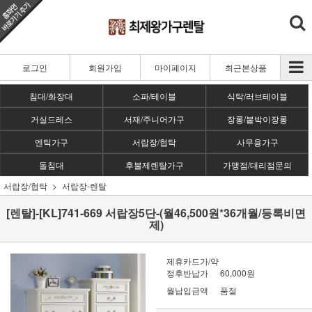
로그인
회원가입
마이페이지
최근본상품
침대/화장대
소파/테이블
식탁/러브테이블
거실드레스
서재/주니어가구
장롱/붙박이장롱
엔틱가구
서랍장/협탁
사무용가구
돌침대
후불제렌탈가구
가맹점/대리점문의
서랍장/협탁
서랍장-렌탈
[렌탈]-[KL]741-669 서랍장5단-(월46,500원*36개월/등록비면
제)
제휴카드가/약
정후반납가
60,000원
월납입금액
품절