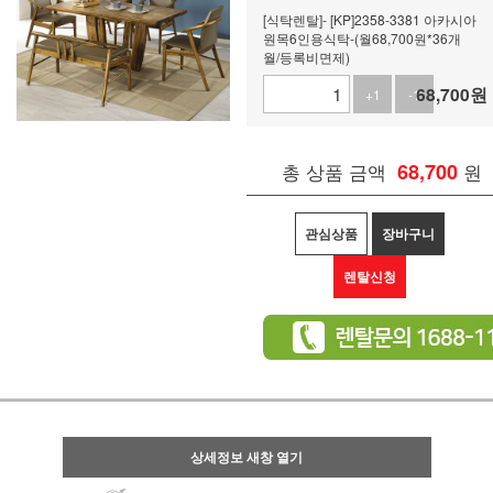
[식탁렌탈]- [KP]2358-3381 아카시아
원목6인용식탁-(월68,700원*36개
월/등록비면제)
68,700
원
+1
-1
총 상품 금액
68,700
원
관심상품
장바구니
렌탈신청
상세정보 새창 열기