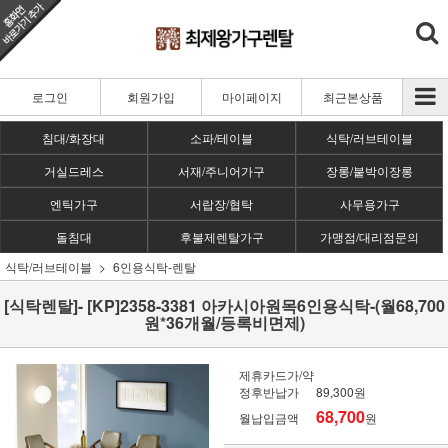
로그인
회원가입
마이페이지
최근본상품
침대/화장대
소파/테이블
식탁/러브테이블
거실드레스
서재/주니어가구
장롱/붙박이장롱
엔틱가구
서랍장/협탁
사무용가구
돌침대
후불제렌탈가구
가맹점/대리점문의
식탁/러브테이블
6인용식탁-렌탈
[식탁렌탈]- [KP]2358-3381 아카시아원목6인용식탁-(월68,700
원*36개월/등록비면제)
제휴카드가/약
정후반납가
89,300원
68,700
월납입금액
원