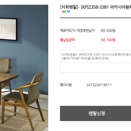
[식탁렌탈]- [KP]2358-3381 아카시
제휴카드가 / 약정후반납가
89,300원
월납입금액
68,700
원
[식탁렌탈]- [KP]2358-3381 아카시아원목6인용
(월68,700원*36개월/등록비면제)
특이사항
2473200^36^^
렌탈신청