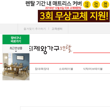
ㅣ
즐겨찾기 추가하기
고객센터
침대/화장대
소파/테이블
식탁/러브테이블