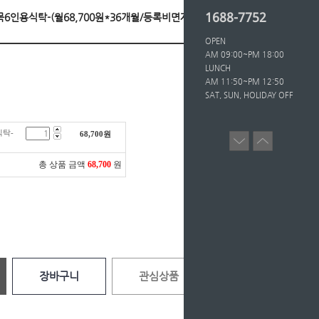
1688-7752
아원목6인용식탁-(월68,700원*36개월/등록비면제)
OPEN
AM 09:00~PM 18:00
LUNCH
AM 11:50~PM 12:50
SAT, SUN, HOLIDAY OFF
식탁-
68,700
원
총 상품 금액
68,700
원
장바구니
관심상품