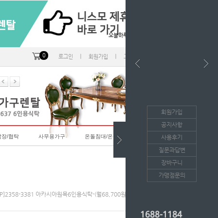
오늘하루 열지않음
0
ㅣ
ㅣ
ㅣ
로그인
회원가입
고객센터
마이페이지
회원가입
공지사항
랍장/협탁
사무용가구
온돌침대/온돌소파
사용후기
질문과답변
장바구니
가맹점문의
[KP]2358-3381 아카시아원목6인용식탁-(월68,700원*36개월/등록비면제)
1688-1184