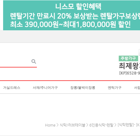
거실드레스
서재/주니어가구
장롱/붙박이장롱
엔틱가구
서
>
>
> [식탁렌탈]- 
Home
식탁/러브테이블
6인용식탁-렌탈