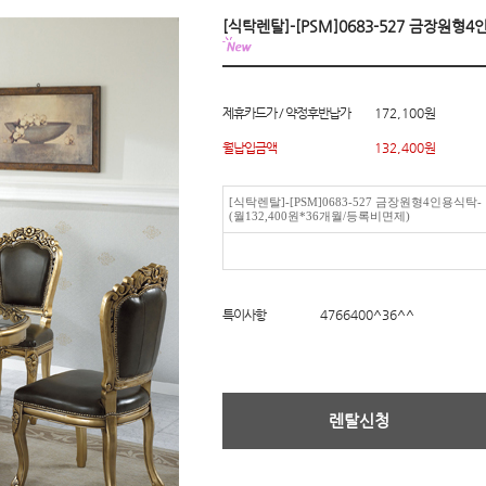
[식탁렌탈]-[PSM]0683-527 금장원형
제휴카드가 / 약정후반납가
172,100원
월납입금액
132,400
원
[식탁렌탈]-[PSM]0683-527 금장원형4인용식탁-
(월132,400원*36개월/등록비면제)
특이사항
4766400^36^^
렌탈신청