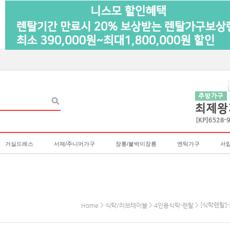
거실드레스
서재/주니어가구
장롱/붙박이장롱
엔틱가구
서
>
>
> [식탁렌탈]
Home
식탁/러브테이블
4인용식탁-렌탈