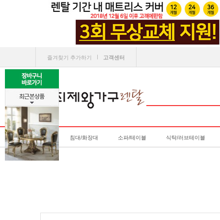
ㅣ
즐겨찾기 추가하기
고객센터
침대/화장대
소파/테이블
식탁/러브테이블