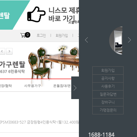
오늘하루 열지않음
0
ㅣ
ㅣ
ㅣ
로그인
회원가입
고객센터
마이페이지
회원가입
공지사항
랍장/협탁
사무용가구
온돌침대/온돌소파
사용후기
질문과답변
장바구니
가맹점문의
-[PSM]0683-527 금장원형4인용식탁-(월132,400원*36개월/등록비면제)
1688-1184