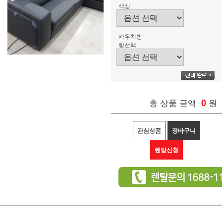
색상
카우치방
향선택
총 상품 금액
0
원
관심상품
장바구니
렌탈신청