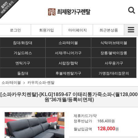
로그인
회원가입
마이페이지
최근본상품
침대/화장대
소파/테이블
식탁/러브테이블
거실드레스
서재/주니어가구
장롱/붙박이장롱
엔틱가구
서랍장/협탁
사무용가구
돌침대
후불제렌탈가구
가맹점/대리점문의
소파/테이블
카우치소파-렌탈
[소파카우치렌탈]-[KLG]1859-67 이태리통가죽소파-(월128,000
원*36개월/등록비면제)
제휴카드가/약
정후반납가
166,400원
128,000
월납입금액
원