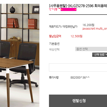
[사무용렌탈]-[KLG]5278-2596 회의용
16,200원
제휴카드가 / 약정후반납가
javascript:multi_or
월납입금액
12,500원
기본옵션
색상선택
특이사항
882000^36^^
렌탈신청