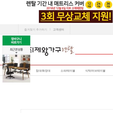
ㅣ
즐겨찾기 추가하기
고객센터
침대/화장대
소파/테이블
식탁/러브테이블