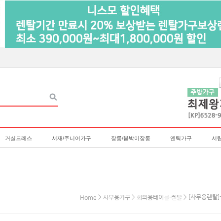
거실드레스
서재/주니어가구
장롱/붙박이장롱
엔틱가구
서
>
>
> [사무용렌탈]-
Home
사무용가구
회의용테이블-렌탈