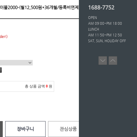
1688-7752
테이블2000-(월12,500원*36개월/등록비면제)
OPEN
AM 09:00~PM 18:00
LUNCH
AM 11:50~PM 12:50
der()
SAT, SUN, HOLIDAY OFF
총 상품 금액
0
원
장바구니
관심상품