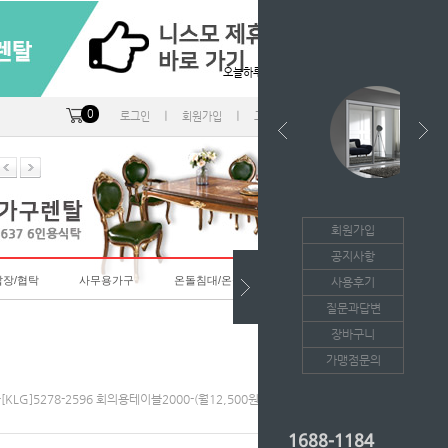
오늘하루 열지않음
0
ㅣ
ㅣ
ㅣ
로그인
회원가입
고객센터
마이페이지
회원가입
공지사항
랍장/협탁
사무용가구
온돌침대/온돌소파
사용후기
질문과답변
장바구니
가맹점문의
[KLG]5278-2596 회의용테이블2000-(월12,500원*36개월/등록비면제)
1688-1184