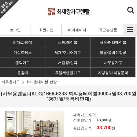
로그인
회원가입
마이페이지
최근본상품
침대/화장대
소파/테이블
식탁/러브테이블
거실드레스
서재/주니어가구
장롱/붙박이장롱
엔틱가구
서랍장/협탁
사무용가구
돌침대
후불제렌탈가구
가맹점/대리점문의
사무용가구
회의용테이블-렌탈
[사무용렌탈]-[KLG]1658-6233 회의용테이블3000-(월33,700원
*36개월/등록비면제)
제휴카드가/약
정후반납가
43,800원
33,700
월납입금액
원