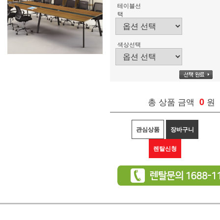
테이블선
택
색상선택
총 상품 금액
0
원
관심상품
장바구니
렌탈신청