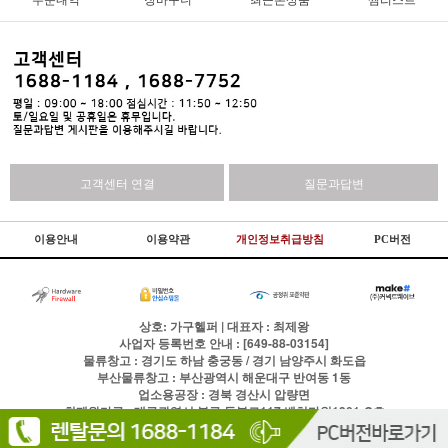
고객센터 연결
질문과답변
이용안내
이용약관
개인정보취급방침
PC버전
상호: 가구헬퍼 | 대표자 : 최제왕
사업자 등록번호 안내 : [649-88-03154]
물류창고 : 경기도 하남 충궁동 / 경기 남양주시 화도읍
부산물류창고 : 부산광역시 해운대구 반여동 1동
업소용공장 : 경북 경산시 압량면
최제왕가구 : 대구광역시 북구 동북로117 벤처타워1301-C호
상표등록 : 제2010-0020284호
통신판매업신고번호:제2024-대구북구-0168호