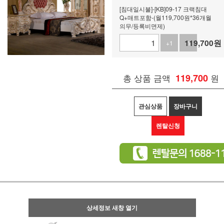
[침대일시불]-[KB]09-17 크랙침대
Q+매트포함-(월119,700원*36개월
의무/등록비면제)
119,700
원
+1
-1
총 상품 금액
119,700
원
관심상품
장바구니
렌탈신청
상세정보 새창 열기