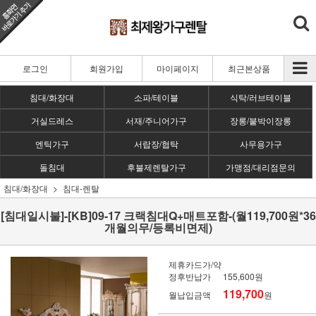
로그인
회원가입
마이페이지
최근본상품
침대/화장대
소파/테이블
식탁/러브테이블
거실드레스
서재/주니어가구
장롱/붙박이장롱
엔틱가구
서랍장/협탁
사무용가구
돌침대
후불제렌탈가구
가맹점/대리점문의
침대/화장대
침대-렌탈
[침대일시불]-[KB]09-17 크랙침대Q+매트포함-(월119,700원*36
개월의무/등록비면제)
제휴카드가/약
정후반납가
155,600원
119,700
월납입금액
원