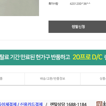
특이사항
4201200^36^^
렌탈신청
품
배송/교환/반품정보
상품