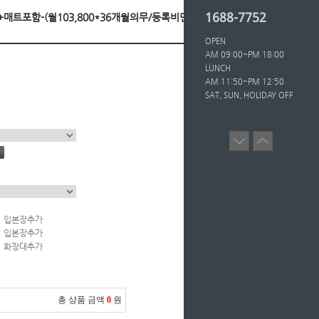
1688-7752
이즈+매트포함-(월103,800*36개월의무/등록비면제)
OPEN
AM 09:00~PM 18:00
LUNCH
AM 11:50~PM 12:50
SAT, SUN, HOLIDAY OFF
입본장추가
입본장추가
화장대추가
총 상품 금액
0
원