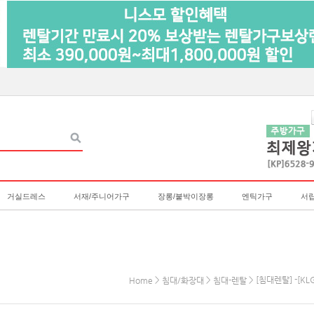
거실드레스
서재/주니어가구
장롱/붙박이장롱
엔틱가구
서
>
>
> [침대렌탈] -[K
Home
침대/화장대
침대-렌탈