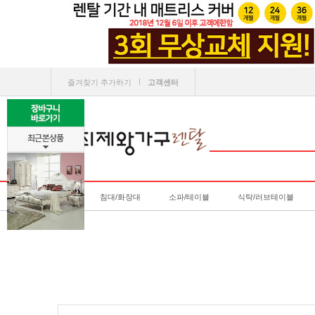
ㅣ
즐겨찾기 추가하기
고객센터
침대/화장대
소파/테이블
식탁/러브테이블