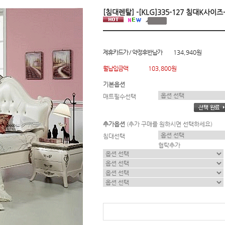
[침대렌탈] -[KLG]335-127 침대K사
제휴카드가 / 약정후반납가
134,940원
월납입금액
103,800원
기본옵션
매트필수선택
추가옵션
(추가 구매를 원하시면 선택하세요)
침대선택
협탁추가