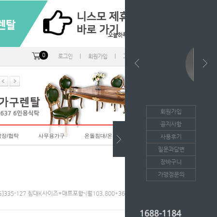
오늘하루 열지않음
0
ㅣ
ㅣ
ㅣ
로그인
회원가입
고객센터
마이페이지
회원가입
공지사항
랍장/협탁
사무용가구
온돌침대/온돌소파
사용후기
질문과답변
장바구니
가맹점문의
LG]335-127 침대K사이즈+매트포함-(월103,800*36개월의무/등록비면제)
1688-1184