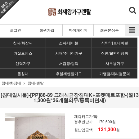
로그인
회원가입
마이페이지
최근본상품
침대/화장대
소파/테이블
식탁/러브테이블
거실드레스
서재/주니어가구
장롱/붙박이장롱
엔틱가구
서랍장/협탁
사무용가구
돌침대
후불제렌탈가구
가맹점/대리점문의
침대/화장대
침대-렌탈
[침대일시불]-[PP]88-89 크래식금장침대K+포켓매트포함-(월13
1,300원*36개월의무/등록비면제)
제휴카드가/약
정후반납가
170,600원
131,300
월납입금액
원