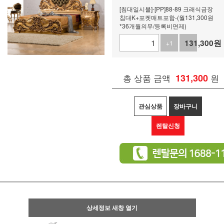
[침대일시불]-[PP]88-89 크래식금장
침대K+포켓매트포함-(월131,300원
*36개월의무/등록비면제)
131,300
원
+1
-1
총 상품 금액
131,300
원
관심상품
장바구니
렌탈신청
상세정보 새창 열기