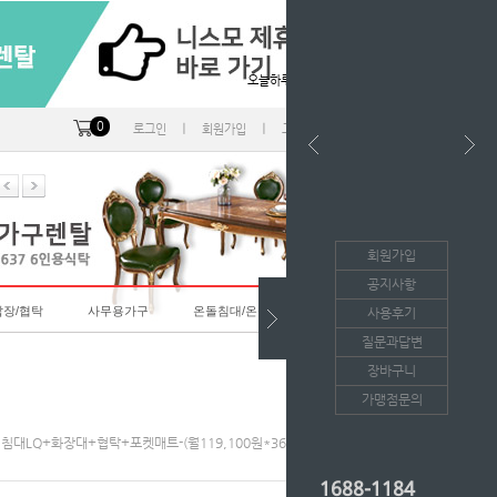
오늘하루 열지않음
0
ㅣ
ㅣ
ㅣ
로그인
회원가입
고객센터
마이페이지
회원가입
공지사항
랍장/협탁
사무용가구
온돌침대/온돌소파
사용후기
질문과답변
장바구니
가맹점문의
236 침대LQ+화장대+협탁+포켓매트-(월119,100원*36개월의무/등록비면제)
1688-1184