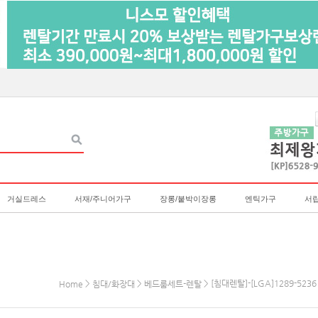
거실드레스
서재/주니어가구
장롱/붙박이장롱
엔틱가구
서
>
>
> [침대렌탈]-[LGA]1289-5
Home
침대/화장대
베드룸세트-렌탈