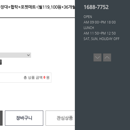
1688-7752
Q+화장대+협탁+포켓매트-(월119,100원*36개월의무/등
OPEN
AM 09:00~PM 18:00
LUNCH
AM 11:50~PM 12:50
SAT, SUN, HOLIDAY OFF
총 상품 금액
0
원
장바구니
관심상품