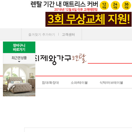
ㅣ
즐겨찾기 추가하기
고객센터
침대/화장대
소파/테이블
식탁/러브테이블