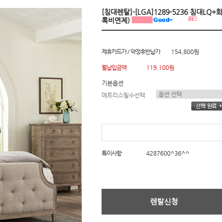
[침대렌탈]-[LGA]1289-5236 침대L
록비면제)
제휴카드가 / 약정후반납가
154,800원
월납입금액
119,100원
기본옵션
매트리스필수선택
특이사항
4287600^36^^
렌탈신청