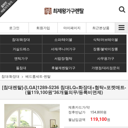
로그인
회원가입
마이페이지
최근본상품
침대/화장대
소파/테이블
식탁/러브테이블
거실드레스
서재/주니어가구
장롱/붙박이장롱
엔틱가구
서랍장/협탁
사무용가구
돌침대
후불제렌탈가구
가맹점/대리점문의
침대/화장대
베드룸세트-렌탈
[침대렌탈]-[LGA]1289-5236 침대LQ+화장대+협탁+포켓매트-
(월119,100원*36개월의무/등록비면제)
제휴카드가/약
정후반납가
154,800원
119,100
월납입금액
원