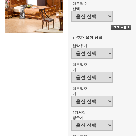
매트필수
선택
+ 추가 옵션 선택
협탁추가
입본장추
가
입본장추
가
4단서랍
장추가