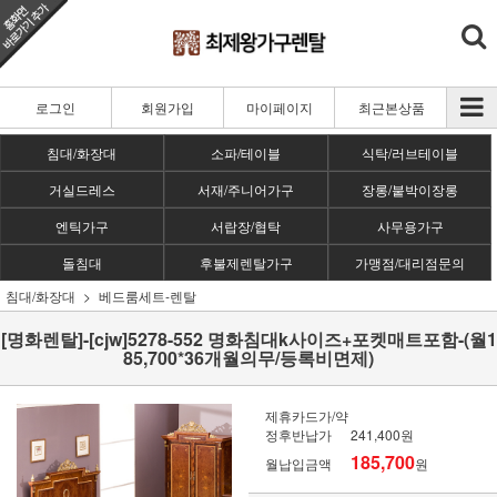
로그인
회원가입
마이페이지
최근본상품
침대/화장대
소파/테이블
식탁/러브테이블
거실드레스
서재/주니어가구
장롱/붙박이장롱
엔틱가구
서랍장/협탁
사무용가구
돌침대
후불제렌탈가구
가맹점/대리점문의
침대/화장대
베드룸세트-렌탈
[명화렌탈]-[cjw]5278-552 명화침대k사이즈+포켓매트포함-(월1
85,700*36개월의무/등록비면제)
제휴카드가/약
정후반납가
241,400원
185,700
월납입금액
원