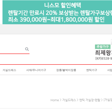
거실드레스
서재/주니어가구
장롱/붙박이장롱
엔틱가구
서
>
>
> [거실장
Home
거실드레스
엔틱 거실장-렌탈