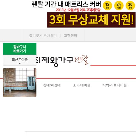
ㅣ
즐겨찾기 추가하기
고객센터
침대/화장대
소파/테이블
식탁/러브테이블