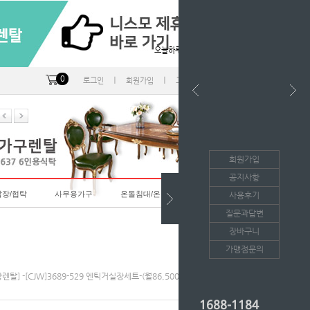
오늘하루 열지않음
0
ㅣ
ㅣ
ㅣ
로그인
회원가입
고객센터
마이페이지
회원가입
공지사항
랍장/협탁
사무용가구
온돌침대/온돌소파
사용후기
질문과답변
장바구니
가맹점문의
렌탈] -[CJW]3689-529 엔틱거실장세트-(월86,500*36개월/등록비면제)
1688-1184