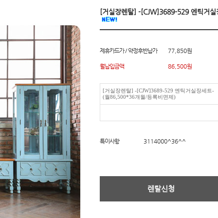
[거실장렌탈] -[CJW]3689-529 엔틱거
제휴카드가 / 약정후반납가
77,850원
월납입금액
86,500
원
[거실장렌탈] -[CJW]3689-529 엔틱거실장세트-
(월86,500*36개월/등록비면제)
특이사항
3114000^36^^
렌탈신청