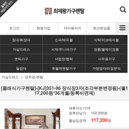
로그인
회원가입
마이페이지
최근본상품
침대/화장대
소파/테이블
식탁/러브테이블
거실드레스
서재/주니어가구
장롱/붙박이장롱
엔틱가구
서랍장/협탁
사무용가구
돌침대
후불제렌탈가구
가맹점/대리점문의
거실드레스
양주장-렌탈
[클래식가구렌탈]-[KJ]351-96 장식장3자(조각부분변경됨)-(월1
17,200원*36개월/등록비면제)
제휴카드가/약
정후반납가
152,300원
117,200
월납입금액
원