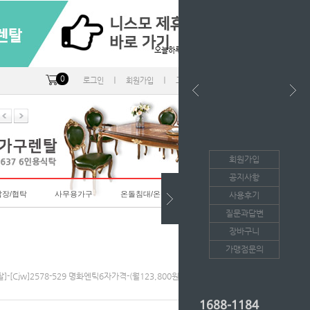
오늘하루 열지않음
0
ㅣ
ㅣ
ㅣ
로그인
회원가입
고객센터
마이페이지
회원가입
공지사항
랍장/협탁
사무용가구
온돌침대/온돌소파
사용후기
질문과답변
장바구니
가맹점문의
]-[cjw]2578-529 명화엔틱6자가격-(월123,800원*36개월/등록비면제)
1688-1184