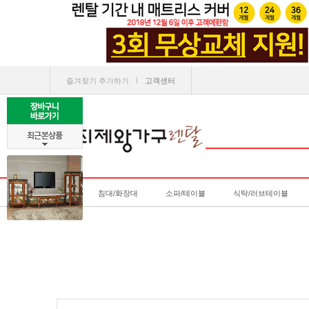
ㅣ
즐겨찾기 추가하기
고객센터
침대/화장대
소파/테이블
식탁/러브테이블