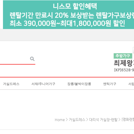
거실드레스
서재/주니어가구
장롱/붙박이장롱
엔틱가구
서
>
>
> [명화렌탈
Home
거실드레스
대리석 거실장-렌탈