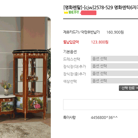
[명화렌탈]-[cjw]2578-529 명화엔틱6
제휴카드가 / 약정후반납가
160,900원
월납입금액
123,800원
기본옵션
드레스선택
장식장(대)추가
장식장(중)추가
색상선택
특이사항
4456800^36^^