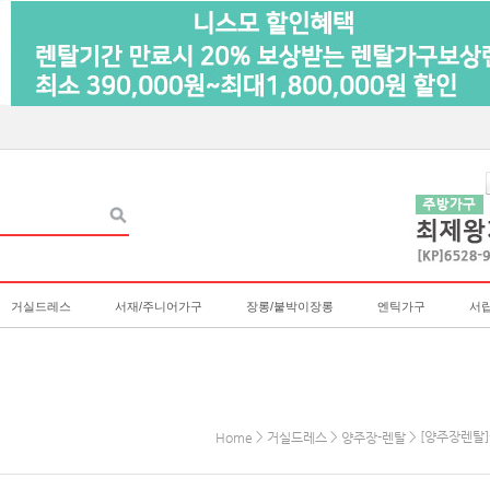
거실드레스
서재/주니어가구
장롱/붙박이장롱
엔틱가구
서
>
>
> [양주장렌탈]
Home
거실드레스
양주장-렌탈