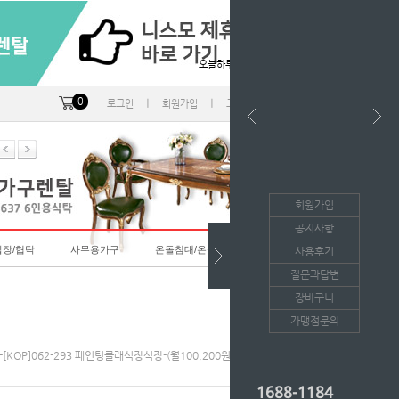
오늘하루 열지않음
0
ㅣ
ㅣ
ㅣ
로그인
회원가입
고객센터
마이페이지
회원가입
공지사항
랍장/협탁
사무용가구
온돌침대/온돌소파
사용후기
질문과답변
장바구니
가맹점문의
-[KOP]062-293 페인팅클래식장식장-(월100,200원*36개월/등록비면제)
1688-1184