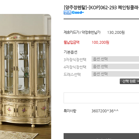
[양주장렌탈]-[KOP]062-293 페인팅클
제휴카드가 / 약정후반납가
130,200원
월납입금액
100,200원
기본옵션
3자장식장선택
4자장식장선택
드레스선택
특이사항
3607200^36^^