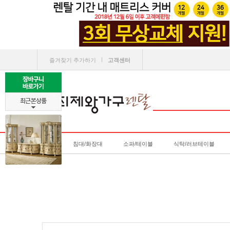
ㅣ
즐겨찾기 추가하기
고객센터
침대/화장대
소파/테이블
식탁/러브테이블