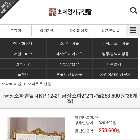
로그인
회원가입
마이페이지
최근본상품
침대/화장대
소파/테이블
식탁/러브테이블
거실드레스
서재/주니어가구
장롱/붙박이장롱
엔틱가구
서랍장/협탁
사무용가구
돌침대
후불제렌탈가구
가맹점/대리점문의
소파/테이블
소파투투-렌탈
[금장소파렌탈]-[KP]12-21 금장소파2*2*1-(월253.600원*36개
월)
제휴카드가/약
정후반납가
329,600원
253,600
월납입금액
원