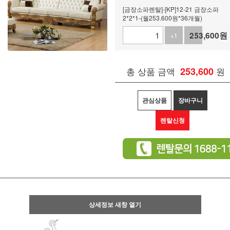
[금장소파렌탈]-[KP]12-21 금장소파
2*2*1-(월253.600원*36개월)
253,600
원
+1
-1
총 상품 금액
253,600
원
관심상품
장바구니
렌탈신청
상세정보 새창 열기