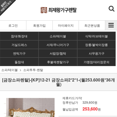
로그인
회원가입
마이페이지
최근본상품
침대/화장대
소파/테이블
식탁/러브테이블
거실드레스
서재/주니어가구
장롱/붙박이장롱
엔틱가구
서랍장/협탁
사무용가구
돌침대
후불제렌탈가구
가맹점/대리점문의
소파/테이블
소파투투-렌탈
[금장소파렌탈]-[KP]12-21 금장소파2*2*1-(월253.600원*36개
월)
제휴카드가/약
정후반납가
329,600원
253,600
월납입금액
원