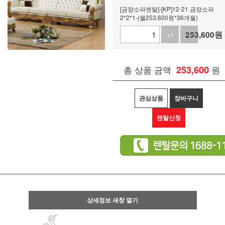
[금장소파렌탈]-[KP]12-21 금장소파
2*2*1-(월253.600원*36개월)
253,600
원
+1
-1
총 상품 금액
253,600
원
관심상품
장바구니
렌탈신청
상세정보 새창 열기