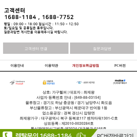
고객센터 연결
질문과답변
이용안내
이용약관
개인정보취급방침
PC버전
상호: 가구헬퍼 | 대표자 : 최제왕
사업자 등록번호 안내 : [649-88-03154]
물류창고 : 경기도 하남 충궁동 / 경기 남양주시 화도읍
부산물류창고 : 부산광역시 해운대구 반여동 1동
업소용공장 : 경북 경산시 압량면
최제왕가구 : 대구광역시 북구 동북로117 벤처타워1301-C호
상표등록 : 제2010-0020284호
통신판매업신고번호:제2024-대구북구-0168호
전화
1688-1184
팩스