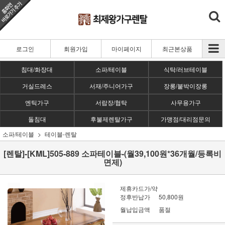
로그인
회원가입
마이페이지
최근본상품
침대/화장대
소파/테이블
식탁/러브테이블
거실드레스
서재/주니어가구
장롱/붙박이장롱
엔틱가구
서랍장/협탁
사무용가구
돌침대
후불제렌탈가구
가맹점/대리점문의
소파/테이블
테이블-렌탈
[렌탈]-[KML]505-889 소파테이블-(월39,100원*36개월/등록비
면제)
제휴카드가/약
정후반납가
50,800원
월납입금액
품절