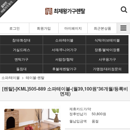
로그인
회원가입
마이페이지
최근본상품
침대/화장대
소파/테이블
식탁/러브테이블
거실드레스
서재/주니어가구
장롱/붙박이장롱
엔틱가구
서랍장/협탁
사무용가구
돌침대
후불제렌탈가구
가맹점/대리점문의
소파/테이블
테이블-렌탈
[렌탈]-[KML]505-889 소파테이블-(월39,100원*36개월/등록비
면제)
제휴카드가/약
정후반납가
50,800원
월납입금액
품절