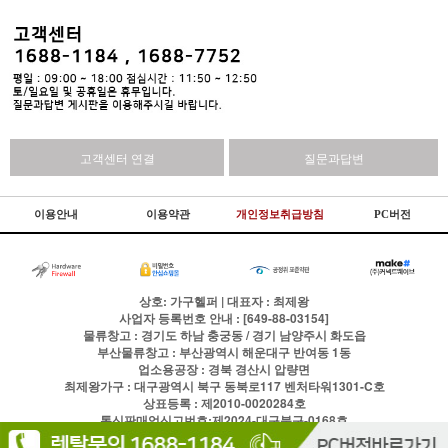
고객센터 연결
질문과답변
이용안내
이용약관
개인정보취급방침
PC버전
상호: 가구헬퍼 | 대표자 : 최제왕
사업자 등록번호 안내 : [649-88-03154]
물류창고 : 경기도 하남 충궁동 / 경기 남양주시 화도읍
부산물류창고 : 부산광역시 해운대구 반여동 1동
업소용공장 : 경북 경산시 압량면
최제왕가구 : 대구광역시 북구 동북로117 벤처타워1301-C호
상표등록 : 제2010-0020284호
통신판매업신고번호:제2024-대구북구-0168호
전화
1688-1184
팩스